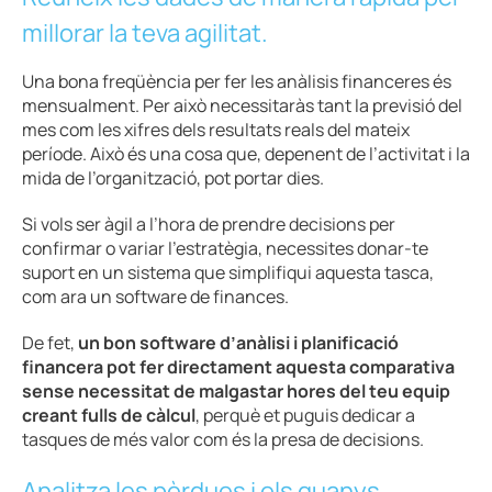
millorar la teva agilitat.
Una bona freqüència per fer les anàlisis financeres és
mensualment. Per això necessitaràs tant la previsió del
mes com les xifres dels resultats reals del mateix
període. Això és una cosa que, depenent de l’activitat i la
mida de l’organització, pot portar dies.
Si vols ser àgil a l’hora de prendre decisions per
confirmar o variar l’estratègia, necessites donar-te
suport en un sistema que simplifiqui aquesta tasca,
com ara un software de finances.
De fet,
un bon software d’anàlisi i planificació
financera pot fer directament aquesta comparativa
sense necessitat de malgastar hores del teu equip
creant fulls de càlcul
, perquè et puguis dedicar a
tasques de més valor com és la presa de decisions.
Analitza les pèrdues i els guanys.