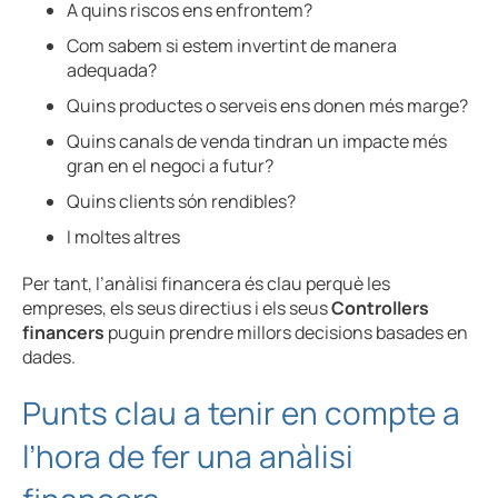
A quins riscos ens enfrontem?
Com sabem si estem invertint de manera
adequada?
Quins productes o serveis ens donen més marge?
Quins canals de venda tindran un impacte més
gran en el negoci a futur?
Quins clients són rendibles?
I moltes altres
Per tant, l’anàlisi financera és clau perquè les
empreses, els seus directius i els seus
Controllers
financers
puguin prendre millors decisions basades en
dades.
Punts clau a tenir en compte a
l’hora de fer una anàlisi