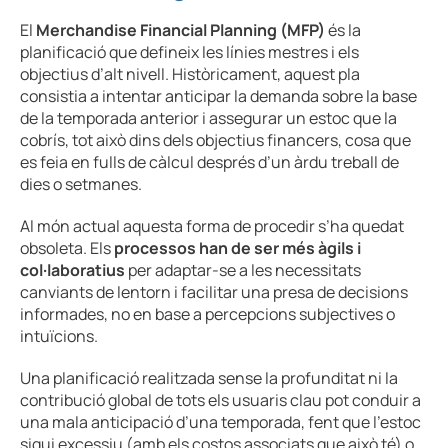
El
Merchandise Financial Planning (MFP)
és la
planificació que defineix les línies mestres i els
objectius d’alt nivell. Històricament, aquest pla
consistia a intentar anticipar la demanda sobre la base
de la temporada anterior i assegurar un estoc que la
cobrís, tot això dins dels objectius financers, cosa que
es feia en fulls de càlcul després d’un àrdu treball de
dies o setmanes.
Al món actual aquesta forma de procedir s’ha quedat
obsoleta. Els
processos han de ser més àgils i
col·laboratius
per adaptar-se a les necessitats
canviants de lentorn i facilitar una presa de decisions
informades, no en base a percepcions subjectives o
intuïcions.
Una planificació realitzada sense la profunditat ni la
contribució global de tots els usuaris clau pot conduir a
una mala anticipació d’una temporada, fent que l’estoc
sigui excessiu (amb els costos associats que això té) o