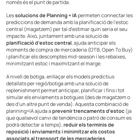
només és el punt de partida.
Les
solucions de Planning + IA
permeten connectar les
prediccions de demanda amb la planificació de l’estoc
central (magatzem) per tal d’estimar quin seria el seu
impacte. Això, juntament amb una solució de
planificació d’estoc central
, ajuda anticipar els
moments de compra de mercaderia (OTB, Open To Buy)
i planificar els descomptes mid-season i les rebaixes,
minimitzant estoc i maximitzant el marge.
A nivell de botiga, enllaçar els models predictius
detallats per regió/botiga amb una solució de
replenishment permet anticipar, planificar i fins i tot
simular els enviaments a botigues (des de magatzem o
des d’un altre punt de venda). Aquesta combinació de
planning+IA ajuda a
prevenir trencaments d’estoc
(ja
que qualsevol canvi de tendència o patró de consum es
podrà detectar a temps),
reduir els terminis de
reposició i enviaments i minimitzar els costos
associats al transport de les mercaderies
.