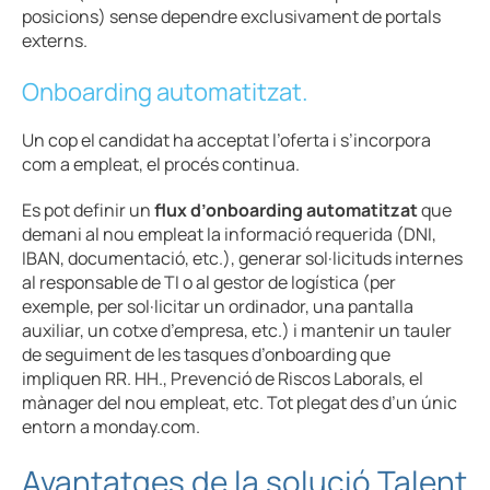
posicions) sense dependre exclusivament de portals
externs.
Onboarding automatitzat.
Un cop el candidat ha acceptat l’oferta i s’incorpora
com a empleat, el procés continua.
Es pot definir un
flux d’onboarding automatitzat
que
demani al nou empleat la informació requerida (DNI,
IBAN, documentació, etc.), generar sol·licituds internes
al responsable de TI o al gestor de logística (per
exemple, per sol·licitar un ordinador, una pantalla
auxiliar, un cotxe d’empresa, etc.) i mantenir un tauler
de seguiment de les tasques d’onboarding que
impliquen RR. HH., Prevenció de Riscos Laborals, el
mànager del nou empleat, etc. Tot plegat des d’un únic
entorn a monday.com.
Avantatges de la solució Talent