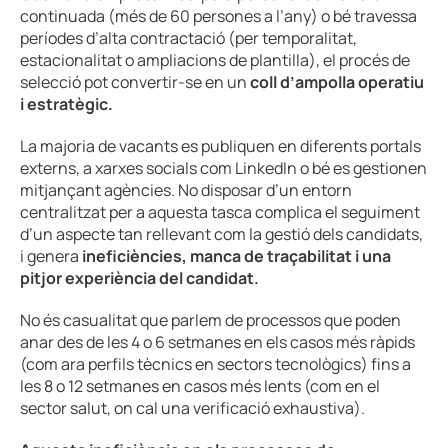
continuada (més de 60 persones a l’any) o bé travessa
períodes d’alta contractació (per temporalitat,
estacionalitat o ampliacions de plantilla), el procés de
selecció pot convertir-se en un
coll d’ampolla operatiu
i estratègic.
La majoria de vacants es publiquen en diferents portals
externs, a xarxes socials com LinkedIn o bé es gestionen
mitjançant agències. No disposar d’un entorn
centralitzat per a aquesta tasca complica el seguiment
d’un aspecte tan rellevant com la gestió dels candidats,
i genera
ineficiències, manca de traçabilitat i una
pitjor experiència del candidat.
No és casualitat que parlem de processos que poden
anar des de les 4 o 6 setmanes en els casos més ràpids
(com ara perfils tècnics en sectors tecnològics) fins a
les 8 o 12 setmanes en casos més lents (com en el
sector salut, on cal una verificació exhaustiva).