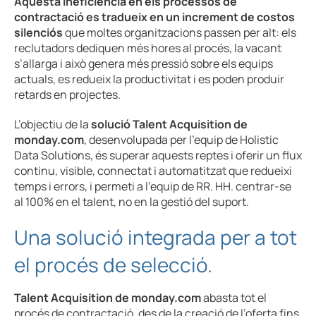
Aquesta ineficiència en els processos de
contractació es tradueix en un increment de costos
silenciós
que moltes organitzacions passen per alt: els
reclutadors dediquen més hores al procés, la vacant
s’allarga i això genera més pressió sobre els equips
actuals, es redueix la productivitat i es poden produir
retards en projectes.
L’objectiu de la
solució Talent Acquisition de
monday.com
, desenvolupada per l’equip de Holistic
Data Solutions, és superar aquests reptes i oferir un flux
continu, visible, connectat i automatitzat que redueixi
temps i errors, i permeti a l’equip de RR. HH. centrar-se
al 100% en el talent, no en la gestió del suport.
Una solució integrada per a tot
el procés de selecció.
Talent Acquisition de monday.com
abasta tot el
procés de contractació, des de la creació de l’oferta fins