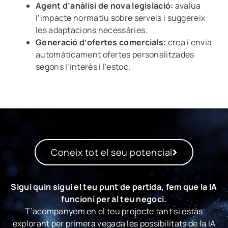
Agent d’anàlisi de nova legislació:
avalua
l’impacte normatiu sobre serveis i suggereix
les adaptacions necessàries.
Generació d’ofertes comercials:
crea i envia
automàticament ofertes personalitzades
segons l’interès i l’estoc.
Coneix tot el seu potencial
Sigui quin sigui el teu punt de partida, fem que la IA
funcioni per al teu negoci.
T’acompanyem en el teu projecte tant si estàs
explorant per primera vegada les possibilitats de la IA