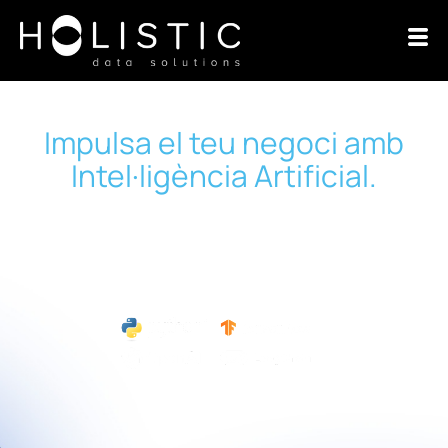
Impulsa el teu negoci amb
Intel·ligència Artificial.
Des de la predicció precisa fins a l’acció autònoma,
la IA és la gran revolució del nostre temps que ha
arribat per transformar totes les empreses.