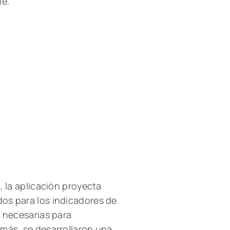
le.
, la aplicación proyecta
os para los indicadores de
s necesarias para
emás, se desarrollaron una