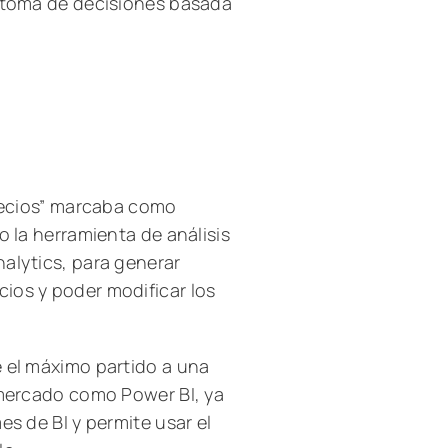
a toma de decisiones basada
precios” marcaba como
o la herramienta de análisis
alytics, para generar
ios y poder modificar los
e el máximo partido a una
 mercado como Power BI, ya
es de BI y permite usar el