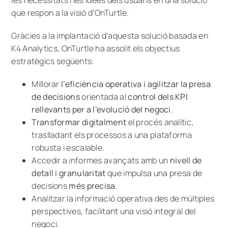
que respon a la visió d’OnTurtle.
Gràcies a la implantació d’aquesta solució basada en
K4 Analytics, OnTurtle ha assolit els objectius
estratègics següents:
Millorar
l’eficiència operativa i agilitzar la presa
de decisions
orientada al
control dels KPI
rellevants per a l’evolució del negoci.
Transformar digitalment
el procés analític,
traslladant els processos a una plataforma
robusta i escalable.
Accedir a informes avançats amb un
nivell de
detall i granularitat
que impulsa una presa de
decisions
més precisa.
Analitzar la informació operativa des de múltiples
perspectives, facilitant una visió integral del
negoci.