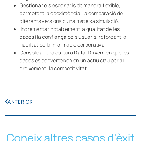
Gestionar els escenaris
de manera flexible,
permetent la coexistència i la comparació de
diferents versions d’una mateixa simulació.
IIncrementar notablement la
qualitat de les
dades
i la
confiança dels usuaris
, reforçant la
fiabilitat de la informació corporativa.
Consolidar una
cultura Data-Driven,
en què les
dades es converteixen en un actiu clau per al
creixement i la competitivitat.
ANTERIOR
Coneix altres casos d'èxit