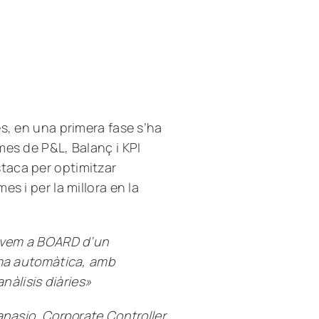
s, en una primera fase s’ha
mes de P&L, Balanç i KPI
taca per optimitzar
s i per la millora en la
sàvem a BOARD d’un
rma automàtica, amb
anàlisis diàries»
anasio, Corporate Controller