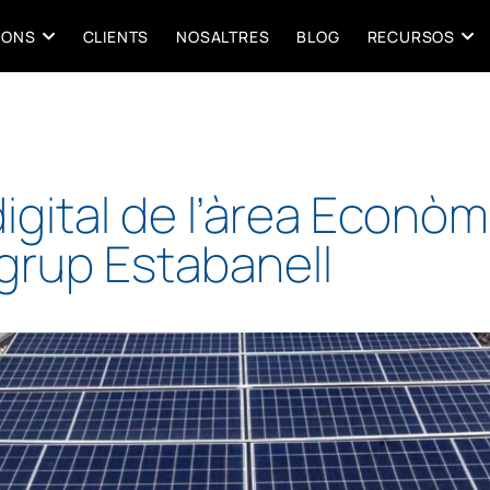
IONS
CLIENTS
NOSALTRES
BLOG
RECURSOS
igital de l’àrea Econòm
 grup Estabanell