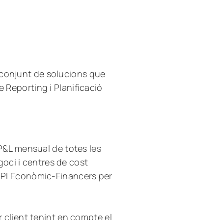
 conjunt de solucions que
e Reporting i Planificació
P&L mensual de totes les
egoci i centres de cost
PI Econòmic-Financers per
 client tenint en compte el