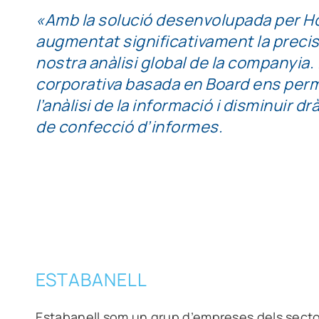
«Amb la solució desenvolupada per Ho
augmentat significativament la precisió
nostra anàlisi global de la companyia.
corporativa basada en Board ens perm
l’anàlisi de la informació i disminuir 
de confecció d’informes.
ESTABANELL
Estabanell som un grup d’empreses dels
secto