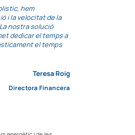
listic, hem
 i la velocitat de la
 La nostra solució
et dedicar el temps a
dràsticament el temps
Teresa Roig
Directora Financera
rs energètic
i de les