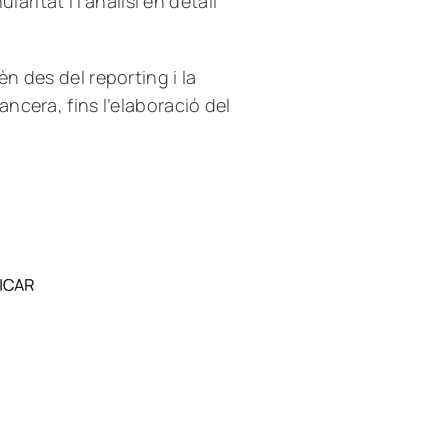
aritat i l’anàlisi en detall
 des del reporting i la
ncera, fins l’elaboració del