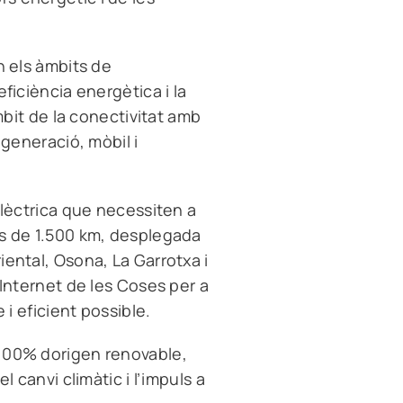
n els àmbits de
ficiència energètica i la
àmbit de la conectivitat amb
 generació, mòbil i
elèctrica que necessiten a
s de 1.500 km
, desplegada
iental, Osona, La Garrotxa i
’Internet de les Coses per a
 i eficient possible.
 100% dorigen renovable
,
l canvi climàtic i l’impuls a